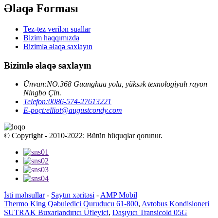
Əlaqə Forması
Tez-tez verilən suallar
Bizim haqqımızda
Bizimlə əlaqə saxlayın
Bizimlə əlaqə saxlayın
Ünvan:
NO.368 Guanghua yolu, yüksək texnologiyalı rayon
Ningbo Çin.
Telefon:
0086-574-27613221
E-poçt:
elliot@augustcondy.com
© Copyright - 2010-2022: Bütün hüquqlar qorunur.
İsti məhsullar
-
Saytın xəritəsi
-
AMP Mobil
Thermo King Qəbuledici Quruducu 61-800
,
Avtobus Kondisioneri
SUTRAK Buxarlandırıcı Üfleyici
,
Daşıyıcı Transicold 05G