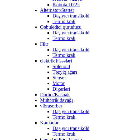
Kubota D722
Alternator/Starter
Daşıyıcı transikold
Termo kralı
Qəbuledici quruducu
Daşıyıcı transikold
Termo kralı
Filtr
Daşıyıcı transikold
Termo kralı
elektrik hissələri
Solenoid
Təzyiq açarı
Sensor
Motor
Digərləri
Dartıcı/Kasnak
Mühərrik dayağı
vibrasorber
Daşıyıcı transikold
Termo kralı
Kəmərlər
Daşıyıcı transikold
Termo kralı
Genişləndirici klapan