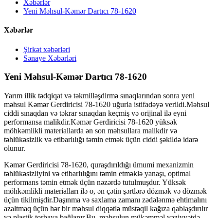
Xəbərlər
Yeni Məhsul-Kəmər Dartıcı 78-1620
Xəbərlər
Şirkət xəbərləri
Sənaye Xəbərləri
Yeni Məhsul-Kəmər Dartıcı 78-1620
Yarım illik tədqiqat və təkmilləşdirmə sınaqlarından sonra yeni
məhsul Kəmər Gerdiricisi 78-1620 uğurla istifadəyə verildi.Məhsul
ciddi sınaqdan və təkrar sınaqdan keçmiş və orijinal ilə eyni
performansa malikdir.Kəmər Gerdiricisi 78-1620 yüksək
möhkəmlikli materiallarda ən son məhsullara malikdir və
təhlükəsizlik və etibarlılığı təmin etmək üçün ciddi şəkildə idarə
olunur.
Kəmər Gerdiricisi 78-1620, quraşdırıldığı ümumi mexanizmin
təhlükəsizliyini və etibarlılığını təmin etməklə yanaşı, optimal
performans təmin etmək üçün nəzərdə tutulmuşdur. Yüksək
möhkəmlikli materialları ilə o, ən çətin şərtlərə dözmək və dözmək
üçün tikilmişdir.Daşınma və saxlama zamanı zədələnmə ehtimalını
azaltmaq üçün hər bir məhsul diqqətlə müstəqil kağıza qablaşdırılır
və plastik torbaya bağlanır.Bu, məhsulun mükəmməl vəziyyətdə,