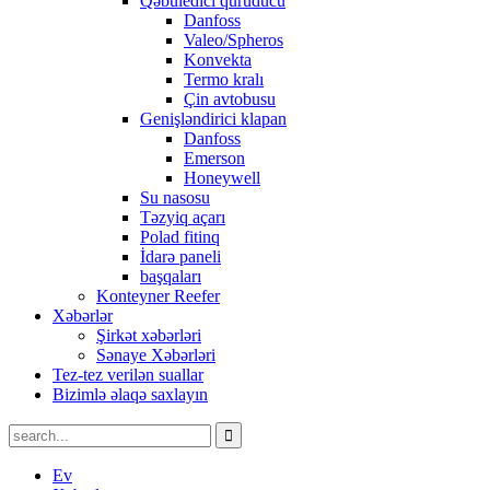
Qəbuledici quruducu
Danfoss
Valeo/Spheros
Konvekta
Termo kralı
Çin avtobusu
Genişləndirici klapan
Danfoss
Emerson
Honeywell
Su nasosu
Təzyiq açarı
Polad fitinq
İdarə paneli
başqaları
Konteyner Reefer
Xəbərlər
Şirkət xəbərləri
Sənaye Xəbərləri
Tez-tez verilən suallar
Bizimlə əlaqə saxlayın
Ev