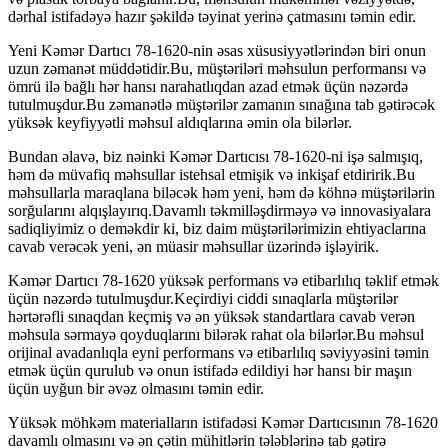
dərhal istifadəyə hazır şəkildə təyinat yerinə çatmasını təmin edir.
Yeni Kəmər Dartıcı 78-1620-nin əsas xüsusiyyətlərindən biri onun
uzun zəmanət müddətidir.Bu, müştəriləri məhsulun performansı və
ömrü ilə bağlı hər hansı narahatlıqdan azad etmək üçün nəzərdə
tutulmuşdur.Bu zəmanətlə müştərilər zamanın sınağına tab gətirəcək
yüksək keyfiyyətli məhsul aldıqlarına əmin ola bilərlər.
Bundan əlavə, biz nəinki Kəmər Dartıcısı 78-1620-ni işə salmışıq,
həm də müvafiq məhsullar istehsal etmişik və inkişaf etdiririk.Bu
məhsullarla maraqlana biləcək həm yeni, həm də köhnə müştərilərin
sorğularını alqışlayırıq.Davamlı təkmilləşdirməyə və innovasiyalara
sadiqliyimiz o deməkdir ki, biz daim müştərilərimizin ehtiyaclarına
cavab verəcək yeni, ən müasir məhsullar üzərində işləyirik.
Kəmər Dartıcı 78-1620 yüksək performans və etibarlılıq təklif etmək
üçün nəzərdə tutulmuşdur.Keçirdiyi ciddi sınaqlarla müştərilər
hərtərəfli sınaqdan keçmiş və ən yüksək standartlara cavab verən
məhsula sərmayə qoyduqlarını bilərək rahat ola bilərlər.Bu məhsul
orijinal avadanlıqla eyni performans və etibarlılıq səviyyəsini təmin
etmək üçün qurulub və onun istifadə edildiyi hər hansı bir maşın
üçün uyğun bir əvəz olmasını təmin edir.
Yüksək möhkəm materialların istifadəsi Kəmər Dartıcısının 78-1620
davamlı olmasını və ən çətin mühitlərin tələblərinə tab gətirə