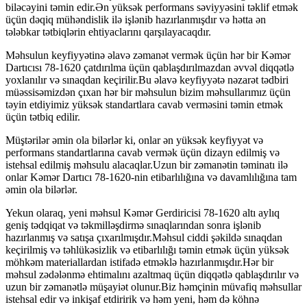
biləcəyini təmin edir.Ən yüksək performans səviyyəsini təklif etmək
üçün dəqiq mühəndislik ilə işlənib hazırlanmışdır və hətta ən
tələbkar tətbiqlərin ehtiyaclarını qarşılayacaqdır.
Məhsulun keyfiyyətinə əlavə zəmanət vermək üçün hər bir Kəmər
Dartıcısı 78-1620 çatdırılma üçün qablaşdırılmazdan əvvəl diqqətlə
yoxlanılır və sınaqdan keçirilir.Bu əlavə keyfiyyətə nəzarət tədbiri
müəssisəmizdən çıxan hər bir məhsulun bizim məhsullarımız üçün
təyin etdiyimiz yüksək standartlara cavab verməsini təmin etmək
üçün tətbiq edilir.
Müştərilər əmin ola bilərlər ki, onlar ən yüksək keyfiyyət və
performans standartlarına cavab vermək üçün dizayn edilmiş və
istehsal edilmiş məhsulu alacaqlar.Uzun bir zəmanətin təminatı ilə
onlar Kəmər Dartıcı 78-1620-nin etibarlılığına və davamlılığına tam
əmin ola bilərlər.
Yekun olaraq, yeni məhsul Kəmər Gerdiricisi 78-1620 altı aylıq
geniş tədqiqat və təkmilləşdirmə sınaqlarından sonra işlənib
hazırlanmış və satışa çıxarılmışdır.Məhsul ciddi şəkildə sınaqdan
keçirilmiş və təhlükəsizlik və etibarlılığı təmin etmək üçün yüksək
möhkəm materiallardan istifadə etməklə hazırlanmışdır.Hər bir
məhsul zədələnmə ehtimalını azaltmaq üçün diqqətlə qablaşdırılır və
uzun bir zəmanətlə müşayiət olunur.Biz həmçinin müvafiq məhsullar
istehsal edir və inkişaf etdiririk və həm yeni, həm də köhnə