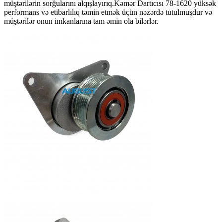
müştərilərin sorğularını alqışlayırıq.Kəmər Dartıcısı 78-1620 yüksək
performans və etibarlılıq təmin etmək üçün nəzərdə tutulmuşdur və
müştərilər onun imkanlarına tam əmin ola bilərlər.