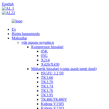
English
Ev
Bizim haqqımızda
Məhsullar
yük maşını soyuducu
Kompressor hissələri
05K
05G
X214
X426/X430
Mühərrik hissələri (conta əsaslı təmir dəsti)
ISUZU 2.2 DI
TK3.66
TK3.70
TK3.74
TK3.76
TK3.95
TK486/TK486V
Kubota V1505
Kubota V2203