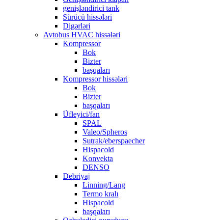
genişləndirici tank
Sürücü hissələri
Digərləri
Avtobus HVAC hissələri
Kompressor
Bok
Bizter
başqaları
Kompressor hissələri
Bok
Bizter
başqaları
Üfleyici/fan
SPAL
Valeo/Spheros
Sutrak/eberspaecher
Hispacold
Konvekta
DENSO
Debriyaj
Linning/Lang
Termo kralı
Hispacold
başqaları