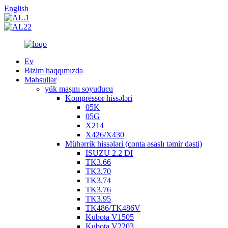
English
Ev
Bizim haqqımızda
Məhsullar
yük maşını soyuducu
Kompressor hissələri
05K
05G
X214
X426/X430
Mühərrik hissələri (conta əsaslı təmir dəsti)
ISUZU 2.2 DI
TK3.66
TK3.70
TK3.74
TK3.76
TK3.95
TK486/TK486V
Kubota V1505
Kubota V2203