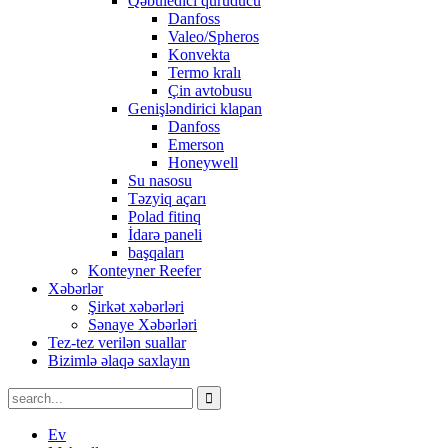
Qəbuledici quruducu
Danfoss
Valeo/Spheros
Konvekta
Termo kralı
Çin avtobusu
Genişləndirici klapan
Danfoss
Emerson
Honeywell
Su nasosu
Təzyiq açarı
Polad fitinq
İdarə paneli
başqaları
Konteyner Reefer
Xəbərlər
Şirkət xəbərləri
Sənaye Xəbərləri
Tez-tez verilən suallar
Bizimlə əlaqə saxlayın
Ev