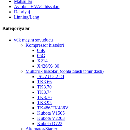
Məhsullar
Avtobus HVAC hissələri
Debriyaj
Linning/Lang
Kateqoriyalar
yük maşını soyuducu
Kompressor hissələri
05K
05G
X214
X426/X430
Mühərrik hissələri (conta əsaslı təmir dəsti)
ISUZU 2.2 DI
TK3.66
TK3.70
TK3.74
TK3.76
TK3.95
TK486/TK486V
Kubota V1505
Kubota V2203
Kubota D722
Alternator/Starter