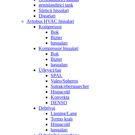
genişləndirici tank
Sürücü hissələri
Digərləri
Avtobus HVAC hissələri
Kompressor
Bok
Bizter
başqaları
Kompressor hissələri
Bok
Bizter
başqaları
Üfleyici/fan
SPAL
Valeo/Spheros
Sutrak/eberspaecher
Hispacold
Konvekta
DENSO
Debriyaj
Linning/Lang
Termo kralı
Hispacold
başqaları