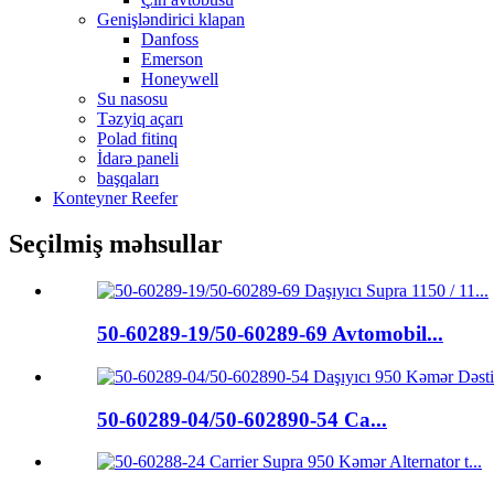
Genişləndirici klapan
Danfoss
Emerson
Honeywell
Su nasosu
Təzyiq açarı
Polad fitinq
İdarə paneli
başqaları
Konteyner Reefer
Seçilmiş məhsullar
50-60289-19/50-60289-69 Avtomobil...
50-60289-04/50-602890-54 Ca...