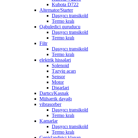
Kubota D722
Alternator/Starter
Daşıyıcı transikold
Termo kralı
Qəbuledici quruducu
Daşıyıcı transikold
Termo kralı
Filtr
Daşıyıcı transikold
Termo kralı
elektrik hissələri
Solenoid
Təzyiq açarı
Sensor
Motor
Digərləri
Dartıcı/Kasnak
Mühərrik dayağı
vibrasorber
Daşıyıcı transikold
Termo kralı
Kəmərlər
Daşıyıcı transikold
Termo kralı
Genişləndirici klapan