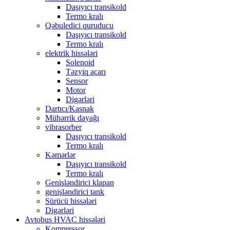
Daşıyıcı transikold
Termo kralı
Qəbuledici quruducu
Daşıyıcı transikold
Termo kralı
elektrik hissələri
Solenoid
Təzyiq açarı
Sensor
Motor
Digərləri
Dartıcı/Kasnak
Mühərrik dayağı
vibrasorber
Daşıyıcı transikold
Termo kralı
Kəmərlər
Daşıyıcı transikold
Termo kralı
Genişləndirici klapan
genişləndirici tank
Sürücü hissələri
Digərləri
Avtobus HVAC hissələri
Kompressor