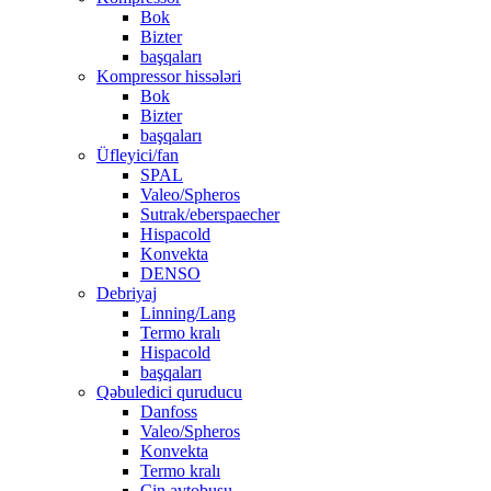
Bok
Bizter
başqaları
Kompressor hissələri
Bok
Bizter
başqaları
Üfleyici/fan
SPAL
Valeo/Spheros
Sutrak/eberspaecher
Hispacold
Konvekta
DENSO
Debriyaj
Linning/Lang
Termo kralı
Hispacold
başqaları
Qəbuledici quruducu
Danfoss
Valeo/Spheros
Konvekta
Termo kralı
Çin avtobusu