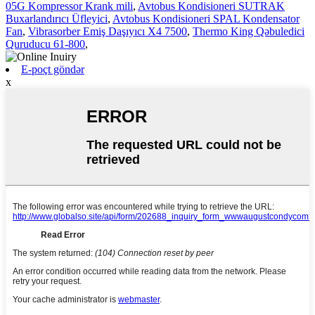
05G Kompressor Krank mili
,
Avtobus Kondisioneri SUTRAK
Buxarlandırıcı Üfleyici
,
Avtobus Kondisioneri SPAL Kondensator
Fan
,
Vibrasorber Emiş Daşıyıcı X4 7500
,
Thermo King Qəbuledici
Quruducu 61-800
,
E-poçt göndər
x