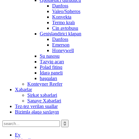
Qəbuledici quruducu
Danfoss
Valeo/Spheros
Konvekta
Termo kralı
Çin avtobusu
Genişləndirici klapan
Danfoss
Emerson
Honeywell
Su nasosu
Təzyiq açarı
Polad fitinq
İdarə paneli
başqaları
Konteyner Reefer
Xəbərlər
Şirkət xəbərləri
Sənaye Xəbərləri
Tez-tez verilən suallar
Bizimlə əlaqə saxlayın
Ev