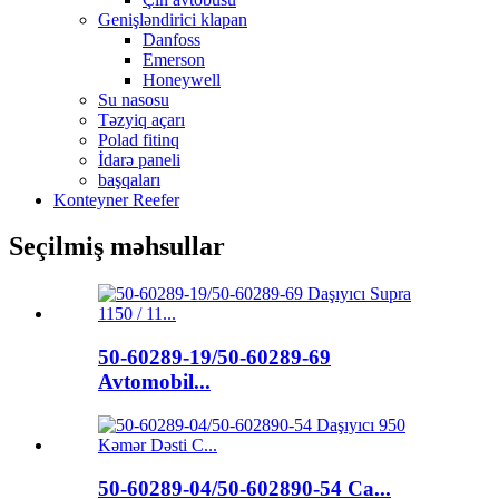
Genişləndirici klapan
Danfoss
Emerson
Honeywell
Su nasosu
Təzyiq açarı
Polad fitinq
İdarə paneli
başqaları
Konteyner Reefer
Seçilmiş məhsullar
50-60289-19/50-60289-69
Avtomobil...
50-60289-04/50-602890-54 Ca...