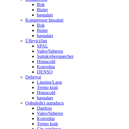
Bok
Bizter
başqaları
Kompressor hissələri
Bok
Bizter
başqaları
Üfleyici/fan
SPAL
Valeo/Spheros
Sutrak/eberspaecher
Hispacold
Konvekta
DENSO
Debriyaj
Linning/Lang
Termo kralı
Hispacold
başqaları
Qəbuledici quruducu
Danfoss
Valeo/Spheros
Konvekta
Termo kralı
Çin avtobusu