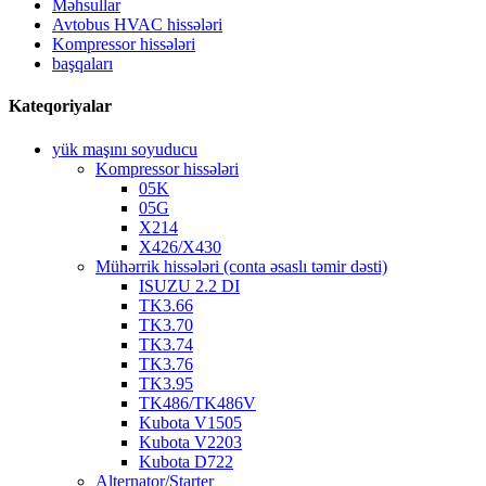
Məhsullar
Avtobus HVAC hissələri
Kompressor hissələri
başqaları
Kateqoriyalar
yük maşını soyuducu
Kompressor hissələri
05K
05G
X214
X426/X430
Mühərrik hissələri (conta əsaslı təmir dəsti)
ISUZU 2.2 DI
TK3.66
TK3.70
TK3.74
TK3.76
TK3.95
TK486/TK486V
Kubota V1505
Kubota V2203
Kubota D722
Alternator/Starter