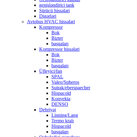
genişləndirici tank
Sürücü hissələri
Digərləri
Avtobus HVAC hissələri
Kompressor
Bok
Bizter
başqaları
Kompressor hissələri
Bok
Bizter
başqaları
Üfleyici/fan
SPAL
Valeo/Spheros
Sutrak/eberspaecher
Hispacold
Konvekta
DENSO
Debriyaj
Linning/Lang
Termo kralı
Hispacold
başqaları