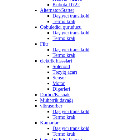
Kubota D722
Alternator/Starter
Daşıyıcı transikold
Termo kralı
Qəbuledici quruducu
Daşıyıcı transikold
Termo kralı
Filtr
Daşıyıcı transikold
Termo kralı
elektrik hissələri
Solenoid
Təzyiq açarı
Sensor
Motor
Digərləri
Dartıcı/Kasnak
Mühərrik dayağı
vibrasorber
Daşıyıcı transikold
Termo kralı
Kəmərlər
Daşıyıcı transikold
Termo kralı
Genişləndirici klapan