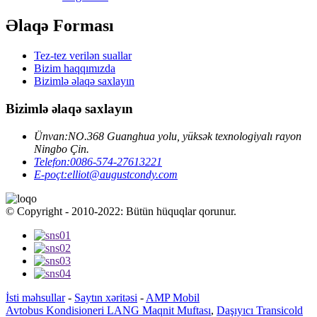
Əlaqə Forması
Tez-tez verilən suallar
Bizim haqqımızda
Bizimlə əlaqə saxlayın
Bizimlə əlaqə saxlayın
Ünvan:
NO.368 Guanghua yolu, yüksək texnologiyalı rayon
Ningbo Çin.
Telefon:
0086-574-27613221
E-poçt:
elliot@augustcondy.com
© Copyright - 2010-2022: Bütün hüquqlar qorunur.
İsti məhsullar
-
Saytın xəritəsi
-
AMP Mobil
Avtobus Kondisioneri LANG Maqnit Muftası
,
Daşıyıcı Transicold