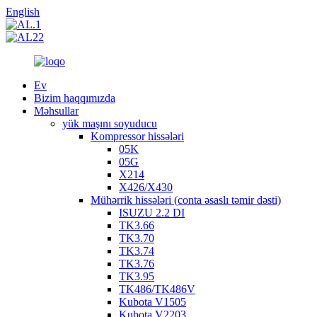
English
Ev
Bizim haqqımızda
Məhsullar
yük maşını soyuducu
Kompressor hissələri
05K
05G
X214
X426/X430
Mühərrik hissələri (conta əsaslı təmir dəsti)
ISUZU 2.2 DI
TK3.66
TK3.70
TK3.74
TK3.76
TK3.95
TK486/TK486V
Kubota V1505
Kubota V2203