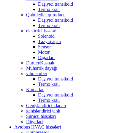
Daşıyıcı transikold
Termo kralı
Qəbuledici quruducu
Daşıyıcı transikold
Termo kralı
elektrik hissələri
Solenoid
Təzyiq açarı
Sensor
Motor
Digərləri
Dartıcı/Kasnak
Mühərrik dayağı
vibrasorber
Daşıyıcı transikold
Termo kralı
Kəmərlər
Daşıyıcı transikold
Termo kralı
Genişləndirici klapan
genişləndirici tank
Sürücü hissələri
Digərləri
Avtobus HVAC hissələri
Kompressor